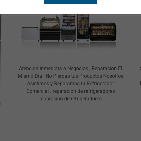
Atencion inmediata a Negocios , Reparacion El
Mismo Dia , No Pierdas tus Productos Nosotros
Asistimos y Reparamos tu Refrigerador
Comercial . reparacion de refrigeradores
reparación de refrigeradores