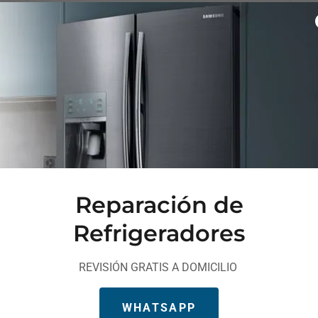
POLANCO
Reparación de
Refrigeradores
REVISIÓN GRATIS A DOMICILIO
Reparación de Refrigeradores
Comerciales
WHATSAPP