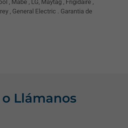
l , Mabe , LG, Maytag , Frigidaire ,
y , General Electric . Garantia de
 o Llámanos