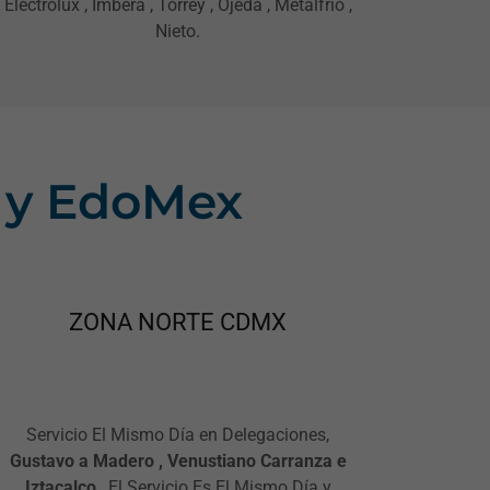
Electrolux , Imbera , Torrey , Ojeda , Metalfrio ,
Nieto.
 y EdoMex
ZONA NORTE CDMX
Servicio El Mismo Día en Delegaciones,
Gustavo a Madero , Venustiano Carranza e
Iztacalco
, El Servicio Es El Mismo Día y