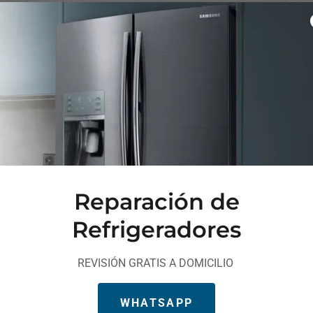
Reparación de
NUSTIANO CARRA
Refrigeradores
REVISIÓN GRATIS A DOMICILIO
Reparación de Refrigeradores
WHATSAPP
Comerciales