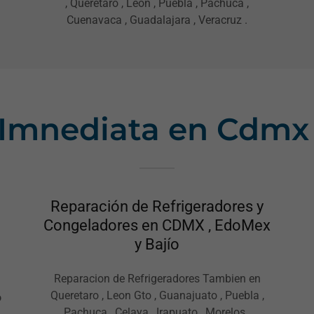
, Queretaro , Leon , Puebla , Pachuca ,
Cuenavaca , Guadalajara , Veracruz .
 Imnediata en Cdmx
Reparación de Refrigeradores y
Congeladores en CDMX , EdoMex
y Bajío
Reparacion de Refrigeradores Tambien en
Queretaro , Leon Gto , Guanajuato , Puebla ,
o
Pachuca , Celaya , Irapuato , Morelos ,