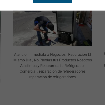
Atencion inmediata a Negocios , Reparacion El
Mismo Dia , No Pierdas tus Productos Nosotros
Asistimos y Reparamos tu Refrigerador
Comercial . reparacion de refrigeradores
reparación de refrigeradores